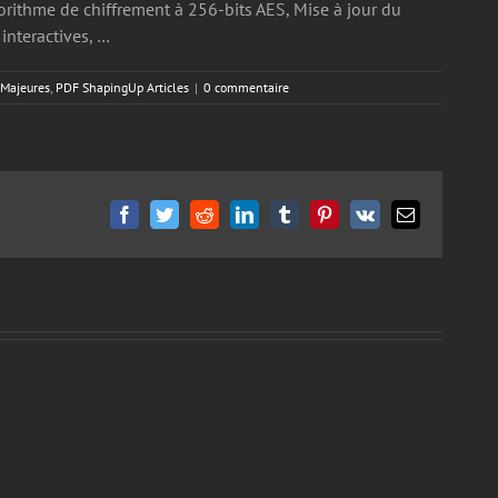
orithme de chiffrement à 256-bits AES, Mise à jour du
interactives, …
 Majeures
,
PDF ShapingUp Articles
|
0 commentaire
Facebook
Twitter
Reddit
LinkedIn
Tumblr
Pinterest
Vk
Email