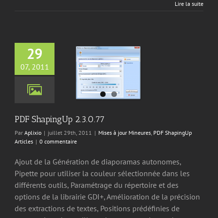
Lire la suite
29
07, 2011
apingUp 2.3.0.77
jour Mineures
PDF
ingUp Articles
PDF ShapingUp 2.3.0.77
Par
Aplixio
|
juillet 29th, 2011
|
Mises à jour Mineures
,
PDF ShapingUp
Articles
|
0 commentaire
Ajout de la Génération de diaporamas autonomes,
Pipette pour utiliser la couleur sélectionnée dans les
différents outils, Paramétrage du répertoire et des
options de la librairie GDI+, Amélioration de la précision
des extractions de textes, Positions prédéfinies de