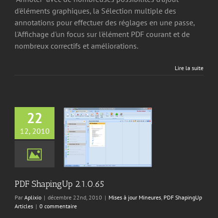
d'éléments graphiques, la Sélection multiple des
annotations pour effectuer des réglages en une passe,
l'Affichage d'un focus sur l'élément PDF courant et de
nombreux correctifs et améliorations.
Lire la suite
22
12, 2010
apingUp 2.1.0.65
jour Mineures
PDF
ingUp Articles
PDF ShapingUp 2.1.0.65
Par
Aplixio
|
décembre 22nd, 2010
|
Mises à jour Mineures
,
PDF ShapingUp
Articles
|
0 commentaire