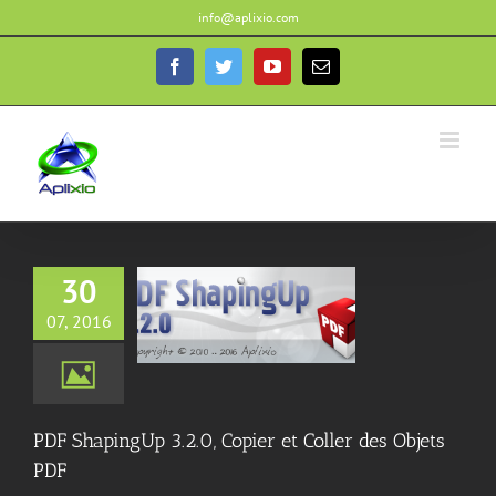
Passer
info@aplixio.com
au
contenu
Facebook
Twitter
YouTube
Email
30
ngUp 3.2.0, Copier
07, 2016
er des Objets PDF
jour Mineures
PDF
ingUp Articles
PDF ShapingUp 3.2.0, Copier et Coller des Objets
PDF