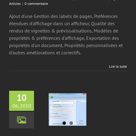
Articles
|
0 commentaire
Ajout d'une Gestion des labels de pages, Préférences
étendues d'affichage dans un afficheur, Qualité des
rendus de vignettes & prévisualisations, Modèles de
propriétés & préférences d'affichage, Exportation des
propriétés d'un document, Propriétés personnalisées et
d'autres améliorations et correctifs.
Lire la suite
10
06, 2010
apingUp 1.4.0.50
jour Mineures
PDF
ingUp Articles