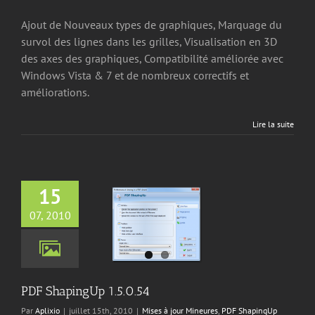
Ajout de Nouveaux types de graphiques, Marquage du
survol des lignes dans les grilles, Visualisation en 3D
des axes des graphiques, Compatibilité améliorée avec
Windows Vista & 7 et de nombreux correctifs et
améliorations.
Lire la suite
15
07, 2010
apingUp 1.5.0.54
jour Mineures
PDF
ingUp Articles
PDF ShapingUp 1.5.0.54
Par
Aplixio
|
juillet 15th, 2010
|
Mises à jour Mineures
,
PDF ShapingUp