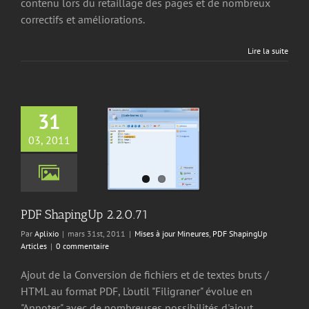
contenu lors du retaillage des pages et de nombreux
correctifs et améliorations.
Lire la suite
31
03, 2011
apingUp 2.2.0.71
jour Mineures
PDF
ingUp Articles
PDF ShapingUp 2.2.0.71
Par
Aplixio
|
mars 31st, 2011
|
Mises à jour Mineures
,
PDF ShapingUp
Articles
|
0 commentaire
Ajout de la Conversion de fichiers et de textes bruts /
HTML au format PDF, L'outil "Filigraner" évolue en
"Annoter" avec de nombreuses possibilités d'ajout