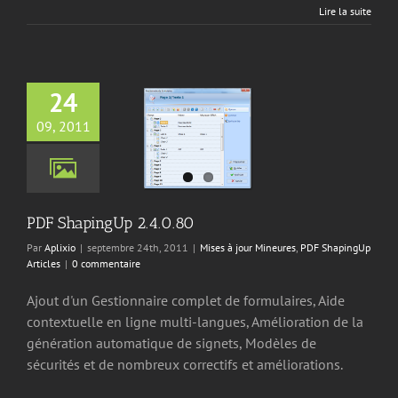
Lire la suite
24
09, 2011
apingUp 2.4.0.80
jour Mineures
PDF
ingUp Articles
PDF ShapingUp 2.4.0.80
Par
Aplixio
|
septembre 24th, 2011
|
Mises à jour Mineures
,
PDF ShapingUp
Articles
|
0 commentaire
Ajout d'un Gestionnaire complet de formulaires, Aide
contextuelle en ligne multi-langues, Amélioration de la
génération automatique de signets, Modèles de
sécurités et de nombreux correctifs et améliorations.