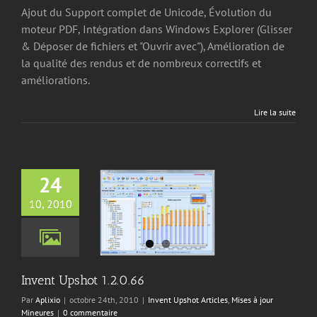
Ajout du Support complet de Unicode, Évolution du
moteur PDF, Intégration dans Windows Explorer (Glisser
& Déposer de fichiers et "Ouvrir avec"), Amélioration de
la qualité des rendus et de nombreux correctifs et
améliorations.
Lire la suite
24
10, 2010
 Upshot 1.2.0.66
hot Articles
Mises à
our Mineures
Invent Upshot 1.2.0.66
Par
Aplixio
|
octobre 24th, 2010
|
Invent Upshot Articles
,
Mises à jour
Mineures
|
0 commentaire