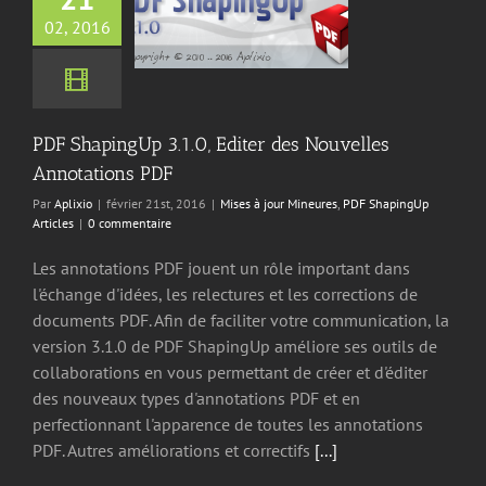
ngUp 3.1.0, Editer
elles Annotations
02, 2016
PDF
jour Mineures
PDF
ingUp Articles
PDF ShapingUp 3.1.0, Editer des Nouvelles
Annotations PDF
Par
Aplixio
|
février 21st, 2016
|
Mises à jour Mineures
,
PDF ShapingUp
Articles
|
0 commentaire
Les annotations PDF jouent un rôle important dans
l'échange d'idées, les relectures et les corrections de
documents PDF. Afin de faciliter votre communication, la
version 3.1.0 de PDF ShapingUp améliore ses outils de
collaborations en vous permettant de créer et d'éditer
des nouveaux types d'annotations PDF et en
perfectionnant l'apparence de toutes les annotations
PDF. Autres améliorations et correctifs
[...]