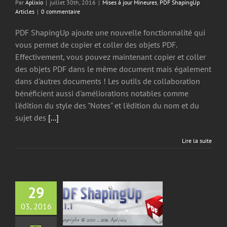
Par
Aplixio
|
juillet 30th, 2016
|
Mises à jour Mineures
,
PDF ShapingUp
Articles
|
0 commentaire
PDF ShapingUp ajoute une nouvelle fonctionnalité qui
vous permet de copier et coller des objets PDF.
Effectivement, vous pouvez maintenant copier et coller
des objets PDF dans le même document mais également
dans d'autres documents ! Les outils de collaboration
bénéficient aussi d'améliorations notables comme
l'édition du style des "Notes" et l'édition du nom et du
sujet des
[...]
Lire la suite
29
hapingUp 3.1.1,
03, 2016
er des pages PDF
jour Mineures
PDF