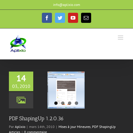
Passer
info@aplixio.com
au
contenu
Facebook
Twitter
YouTube
Email
14
03, 2010
apingUp 1.2.0.36
jour Mineures
PDF
ingUp Articles
PDF ShapingUp 1.2.0.36
Par
Aplixio
|
mars 14th, 2010
|
Mises à jour Mineures
,
PDF ShapingUp
Articles
|
0 commentaire