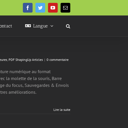
Facebook
Twitter
YouTube
Email
ontact
Langue
eures
,
PDF ShapingUp Articles
|
0 commentaire
nature numérique au format
c la molette de la souris, Barre
uage du focus, Sauvegardes & Envois
tres améliorations.
Lire la suite