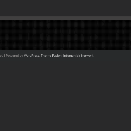
ved | Powered by
WordPress
,
Theme Fusion
,
Infomaniak Network