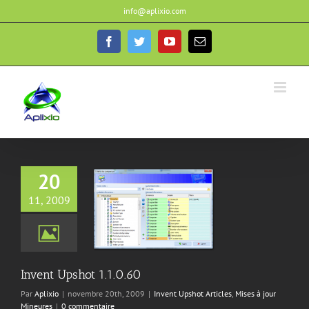
Passer
info@aplixio.com
au
contenu
Facebook
Twitter
YouTube
Email
20
11, 2009
 Upshot 1.1.0.60
hot Articles
Mises à
our Mineures
Invent Upshot 1.1.0.60
Par
Aplixio
|
novembre 20th, 2009
|
Invent Upshot Articles
,
Mises à jour
Mineures
|
0 commentaire